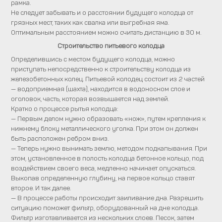
рамка.
Не следует забывать и о расстоянии будущего колодца от
грязных мест, таких как свалка или выгребная яма.
Оптимальным расстоянием можно считать дистанцию в 30 м.
Строительство питьевого колодца
Определившись с местом будущего колодца, можно
приступать непосредственно к строительству колодца из
железобетонных колец. Питьевой колодец состоит из 2 частей
— водоприемная (шахта), находится в водоносном слое и
оголовок, часть, которая возвышается над землей.
Кратко о процессе рытья колодца:
— Первым делом нужно образовать «нож», путем крепления к
нижнему блоку металлического уголка. При этом он должен
быть расположен ребром вниз.
— Теперь нужно вынимать землю, методом подкапывания. При
этом, установленное в полость колодца бетонное кольцо, под
воздействием своего веса, медленно начинает опускаться.
Выкопав определенную глубину, на первое кольцо ставят
второе. И так далее.
— В процессе работы происходит заиливание дна. Разрешить
ситуацию поможет фильтр, оборудованный на дне колодца.
Фильтр изготавливается из нескольких слоев. Песок, затем