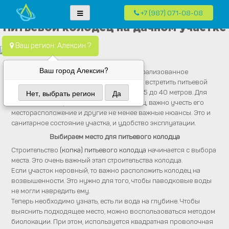
+7 (987) 071-08-08
Skip
Водопровод — монтаж систем водоснабжения, отопления и
Компания Водопровод предлагает качественные услуги по монтажу
Питьевой колодец на дачном участке
to
канализация.
систем водоснабжения, канализации и отопления в частных домах в
content
Ваш регион: Алексин ?
Москве и Московской области
Ваш город Алексин?
На дачных участках, где отсутствует централизованное
водоснабжение, достаточно часто можно встретить питьевой
колодец. Его глубина может достигать от 5 до 40 метров. Для
Нет, выбрать регион
Да
того, чтобы построить (выкопать) колодец, важно учесть его
месторасположение и другие не менее важные нюансы. Это и
санитарное состояние участка, и удобство эксплуатации.
Выбираем место для питьевого колодца
Строительство
(копка) питьевого колодца
начинается с выбора
места. Это очень важный этап строительства колодца.
Если участок неровный, то важно расположить колодец на
возвышенности. Это нужно для того, чтобы паводковые воды
не могли навредить ему.
Теперь необходимо узнать, есть ли вода на глубине. Чтобы
выяснить подходящее место, можно воспользоваться методом
биолокации. При этом, используется квадратная проволочная