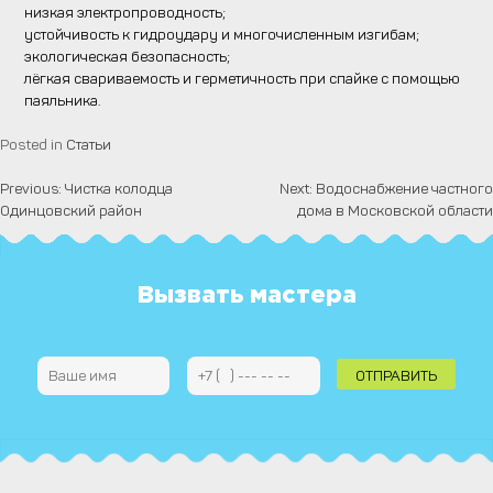
низкая электропроводность;
устойчивость к гидроудару и многочисленным изгибам;
экологическая безопасность;
лёгкая свариваемость и герметичность при спайке с помощью
паяльника.
Posted in
Статьи
Previous:
Чистка колодца
Next:
Водоснабжение частного
Навигация
Одинцовский район
дома в Московской области
по
записям
Вызвать мастера