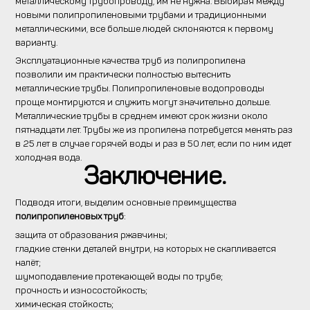
металлическому трубопроводу, им не нужна. Выбирая между
новыми полипропиленовыми трубами и традиционными
металлическими, все больше людей склоняются к первому
варианту.
Эксплуатационные качества труб из полипропилена
позволили им практически полностью вытеснить
металлические трубы. Полипропиленовые водопроводы
проще монтируются и служить могут значительно дольше.
Металлические трубы в среднем имеют срок жизни около
пятнадцати лет. Трубы же из пропилена потребуется менять раз
в 25 лет в случае горячей воды и раз в 50 лет, если по ним идет
холодная вода.
Заключение.
Подводя итоги, выделим основные преимущества
полипропиленовых труб
:
защита от образования ржавчины;
гладкие стенки деталей внутри, на которых не скапливается
налёт;
шумоподавление протекающей воды по трубе;
прочность и износостойкость;
химическая стойкость;