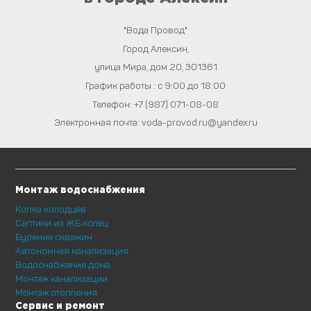
"Вода Провод"
Город
Алексин
,
улица Мира, дом 20
,
301361
График работы : с 9:00 до 18:00
Телефон:
+7 (987) 071-08-08
Электронная почта:
voda-provod.ru@yandex.ru
Монтаж водоснабжения
Копка колодцев
Септики из ЖБ колец
Бурение скважин
Автономная канализация
Водоснабжение дома
Монтаж канализации
Монтаж отопления
Сервис и ремонт