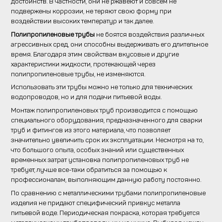
достоинств. В частности, они не ржавеют и совсем не
подвержены коррозии, не теряют свою форму при
воздействии высоких температур и так далее.
Полипропиленовые трубы
не боятся воздействия различных
агрессивных сред, они способны выдерживать его длительное
время. Благодаря этим свойствам вкусовые и другие
характеристики жидкости, протекающей через
полипропиленовые трубы, не изменяются.
Использовать эти трубы можно не только для технических
водопроводов, но и для подачи питьевой воды.
Монтаж полипропиленовых труб производится с помощью
специального оборудования, предназначенного для сварки
труб и фитингов из этого материала, что позволяет
значительно увеличить срок их эксплуатации. Несмотря на то,
что большого опыта, особых знаний или существенных
временных затрат установка полипропиленовых труб не
требует, лучше все-таки обратиться за помощью к
профессионалам, выполняющим данную работу постоянно.
По сравнению с металлическими трубами полипропиленовые
изделия не придают специфический привкус металла
питьевой воде. Периодическая покраска, которая требуется