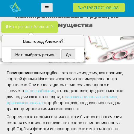
+7 (987) 071-08-08
Skip
Водопровод — монтаж систем водоснабжения, отопления и
Компания Водопровод предлагает качественные услуги по монтажу
Полипропиленовые трубы, их
to
канализация.
систем водоснабжения, канализации и отопления в частных домах в
преимущества
content
Ваш регион: Алексин ?
Москве и Московской области
Ваш город Алексин?
Нет, выбрать регион
Да
Полипропиленовые трубы
— это полые изделия, как правило,
круглой формы. Изготавливаются из полимеризованного
пропилена. Они используются в системах холодного и
горячего
водоснабжения
, в воздуховодах, предназначенных
для подачи сжатого воздуха, в
канализационных системах
,
дренажных каналах
и трубопроводах, предназначенных для
транспортировки химических веществ.
Современные системы технического и бытового назначения
сегодня очень часто создают на основе полипропиленовых
труб. Трубы и фитинги из полипропилена имеют множество